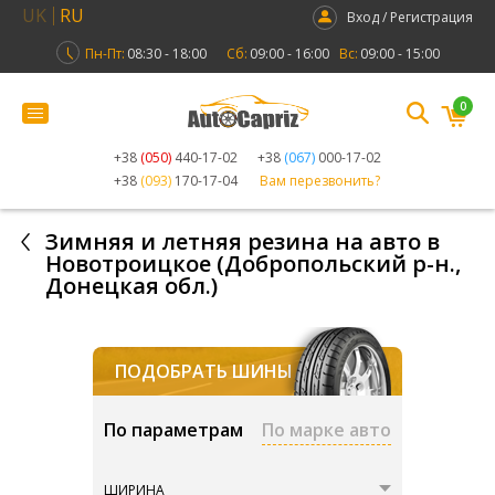
UK
RU
Вход / Регистрация
Пн-Пт:
08:30 - 18:00
Сб:
09:00 - 16:00
Вс:
09:00 - 15:00
0
+38
(050)
440-17-02
+38
(067)
000-17-02
+38
(093)
170-17-04
Вам перезвонить?
Зимняя и летняя резина на авто в
Новотроицкое (Добропольский р-н.,
Донецкая обл.)
ПОДОБРАТЬ ШИНЫ
По параметрам
По марке авто
ШИРИНА