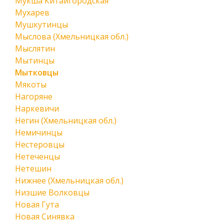
Мукша Китайгородская
Мухарев
Мушкутинцы
Мыслова (Хмельницкая обл.)
Мыслятин
Мытинцы
Мытковцы
Мякоты
Нагоряне
Наркевичи
Негин (Хмельницкая обл.)
Немичинцы
Нестеровцы
Нетеченцы
Нетешин
Нижнее (Хмельницкая обл.)
Низшие Волковцы
Новая Гута
Новая Синявка