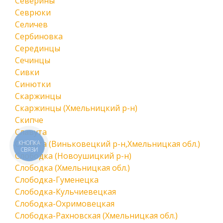
Северины
Севрюки
Селичев
Сербиновка
Серединцы
Сечинцы
Сивки
Синютки
Скаржинцы
Скаржинцы (Хмельницкий р-н)
Скипче
Славута
Славута (Виньковецкий р-н,Хмельницкая обл.)
КНОПКА
СВЯЗИ
Слободка (Новоушицкий р-н)
Слободка (Хмельницкая обл.)
Слободка-Гуменецка
Слободка-Кульчиевецкая
Слободка-Охримовецкая
Слободка-Рахновская (Хмельницкая обл.)