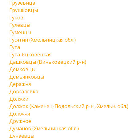
Грузевица
Грушковцы
Гуков
Гулевцы
Гуменцы
Гусятин (Хмельницкая обл.)
Гута
Гута-Яцковецкая
Дашковцы (Виньковецкий р-н)
Демковцы
Демьянковцы
Деражня
Довгалевка
Должки
Должок (Каменец-Подольский р-н., Хмельн. обл.)
Долоччя
Дружное
Думанов (Хмельницкая обл.)
Дунаевцы