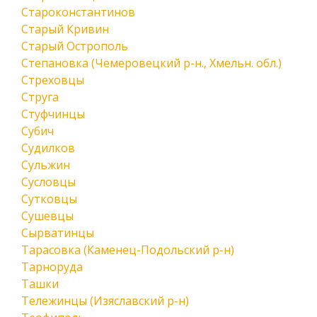
Староконстантинов
Старый Кривин
Старый Острополь
Степановка (Чемеровецкий р-н., Хмельн. обл.)
Стреховцы
Струга
Стуфчинцы
Субич
Судилков
Сульжин
Сусловцы
Сутковцы
Сушевцы
Сырватинцы
Тарасовка (Каменец-Подольский р-н)
Тарноруда
Ташки
Тележинцы (Изяславский р-н)