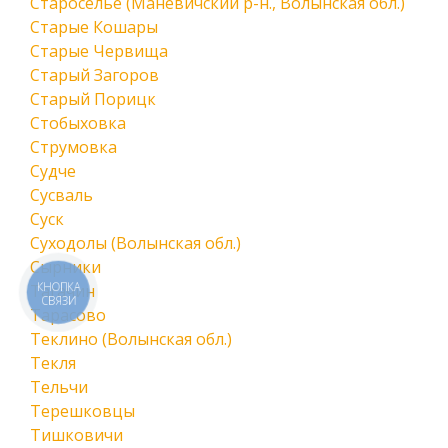
Староселье (Маневичский р-н., Волынская обл.)
Старые Кошары
Старые Червища
Старый Загоров
Старый Порицк
Стобыховка
Струмовка
Судче
Сусваль
Суск
Суходолы (Волынская обл.)
Сырники
КНОПКА
Тагачин
СВЯЗИ
Тарасово
Теклино (Волынская обл.)
Текля
Тельчи
Терешковцы
Тишковичи