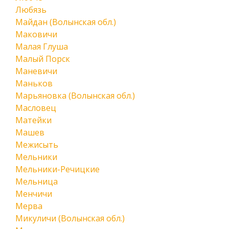
Любязь
Майдан (Волынская обл.)
Маковичи
Малая Глуша
Малый Порск
Маневичи
Маньков
Марьяновка (Волынская обл.)
Масловец
Матейки
Машев
Межисыть
Мельники
Мельники-Речицкие
Мельница
Менчичи
Мерва
Микуличи (Волынская обл.)