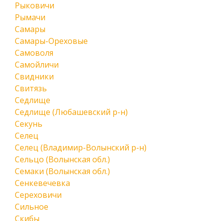
Рыковичи
Рымачи
Самары
Самары-Ореховые
Самоволя
Самойличи
Свидники
Свитязь
Седлище
Седлище (Любашевский р-н)
Секунь
Селец
Селец (Владимир-Волынский р-н)
Сельцо (Волынская обл.)
Семаки (Волынская обл.)
Сенкевечевка
Сереховичи
Сильное
Скибы