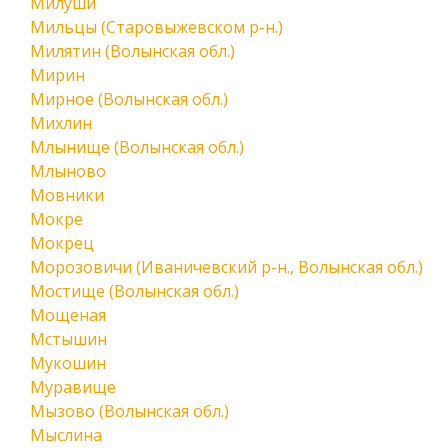
Милуши
Мильцы (Старовыжевском р-н.)
Милятин (Волынская обл.)
Мирин
Мирное (Волынская обл.)
Михлин
Млынище (Волынская обл.)
Млыново
Мовники
Мокре
Мокрец
Морозовичи (Иваничевский р-н., Волынская обл.)
Мостище (Волынская обл.)
Мощеная
Мстышин
Мукошин
Муравище
Мызово (Волынская обл.)
Мыслина