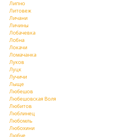
Липно
Литовеж
Личани
Личины
Лобачевка
Лобна
Локачи
Ломачанка
Луков
Луцк
Лучичи
Лыще
Любешов
Любешовская Воля
Любитов
Люблинец
Любомль
Любохини
Любче