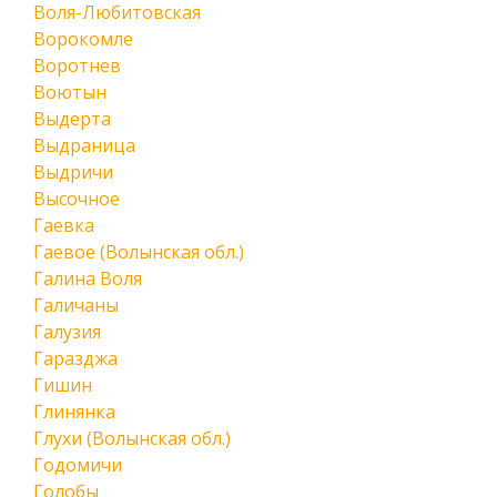
Воля-Любитовская
Ворокомле
Воротнев
Воютын
Выдерта
Выдраница
Выдричи
Высочное
Гаевка
Гаевое (Волынская обл.)
Галина Воля
Галичаны
Галузия
Гаразджа
Гишин
Глинянка
Глухи (Волынская обл.)
Годомичи
Голобы