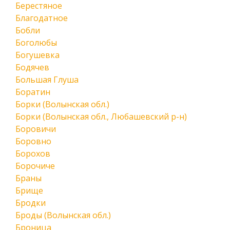
Берестяное
Благодатное
Бобли
Боголюбы
Богушевка
Бодячев
Большая Глуша
Боратин
Борки (Волынская обл.)
Борки (Волынская обл., Любашевский р-н)
Боровичи
Боровно
Борохов
Борочиче
Браны
Брище
Бродки
Броды (Волынская обл.)
Броница