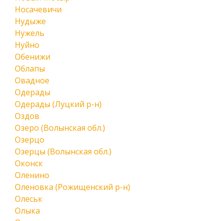
Носачевичи
Нудыже
Нужель
Нуйно
Обенижи
Облапы
Овадное
Одерады
Одерады (Луцкий р-н)
Оздов
Озеро (Волынская обл.)
Озерцо
Озерцы (Волынская обл.)
Оконск
Оленино
Оленовка (Рожищенский р-н)
Олеськ
Олыка