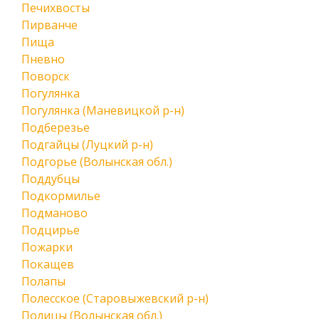
Печихвосты
Пирванче
Пища
Пневно
Поворск
Погулянка
Погулянка (Маневицкой р-н)
Подберезье
Подгайцы (Луцкий р-н)
Подгорье (Волынская обл.)
Поддубцы
Подкормилье
Подманово
Подцирье
Пожарки
Покащев
Полапы
Полесское (Старовыжевский р-н)
Полицы (Волынская обл.)