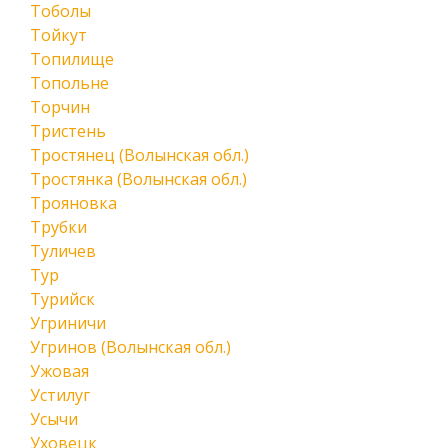
Тоболы
Тойкут
Топилище
Топольне
Торчин
Тристень
Тростянец (Волынская обл.)
Тростянка (Волынская обл.)
Трояновка
Трубки
Туличев
Тур
Турийск
Угриничи
Угринов (Волынская обл.)
Ужовая
Устилуг
Усычи
Уховецк