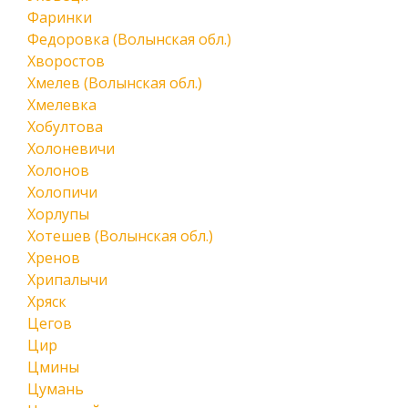
Фаринки
Федоровка (Волынская обл.)
Хворостов
Хмелев (Волынская обл.)
Хмелевка
Хобултова
Холоневичи
Холонов
Холопичи
Хорлупы
Хотешев (Волынская обл.)
Хренов
Хрипалычи
Хряск
Цегов
Цир
Цмины
Цумань