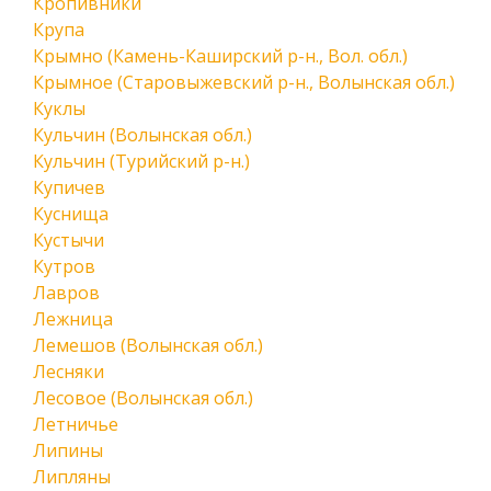
Кропивники
Крупа
Крымно (Камень-Каширский р-н., Вол. обл.)
Крымное (Старовыжевский р-н., Волынская обл.)
Куклы
Кульчин (Волынская обл.)
Кульчин (Турийский р-н.)
Купичев
Куснища
Кустычи
Кутров
Лавров
Лежница
Лемешов (Волынская обл.)
Лесняки
Лесовое (Волынская обл.)
Летничье
Липины
Липляны