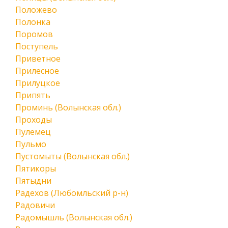
Положево
Полонка
Поромов
Поступель
Приветное
Прилесное
Прилуцкое
Припять
Проминь (Волынская обл.)
Проходы
Пулемец
Пульмо
Пустомыты (Волынская обл.)
Пятикоры
Пятыдни
Радехов (Любомльский р-н)
Радовичи
Радомышль (Волынская обл.)