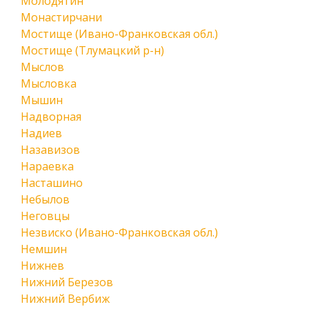
Молодятин
Монастирчани
Мостище (Ивано-Франковская обл.)
Мостище (Тлумацкий р-н)
Мыслов
Мысловка
Мышин
Надворная
Надиев
Назавизов
Нараевка
Насташино
Небылов
Неговцы
Незвиско (Ивано-Франковская обл.)
Немшин
Нижнев
Нижний Березов
Нижний Вербиж