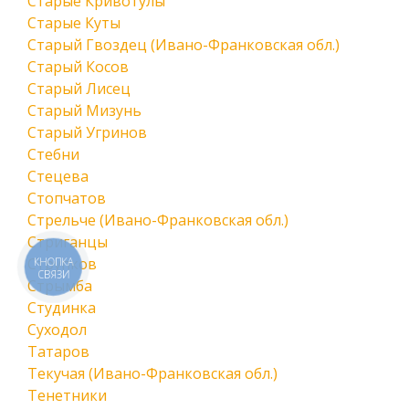
Старые Кривотулы
Старые Куты
Старый Гвоздец (Ивано-Франковская обл.)
Старый Косов
Старый Лисец
Старый Мизунь
Старый Угринов
Стебни
Стецева
Стопчатов
Стрельче (Ивано-Франковская обл.)
Стриганцы
Струпков
КНОПКА
СВЯЗИ
Стрымба
Студинка
Суходол
Татаров
Текучая (Ивано-Франковская обл.)
Тенетники