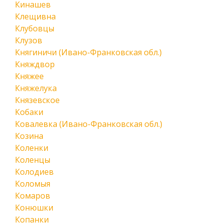
Кинашев
Клещивна
Клубовцы
Клузов
Княгиничи (Ивано-Франковская обл.)
Княждвор
Княжее
Княжелука
Князевское
Кобаки
Ковалевка (Ивано-Франковская обл.)
Козина
Коленки
Коленцы
Колодиев
Коломыя
Комаров
Конюшки
Копанки