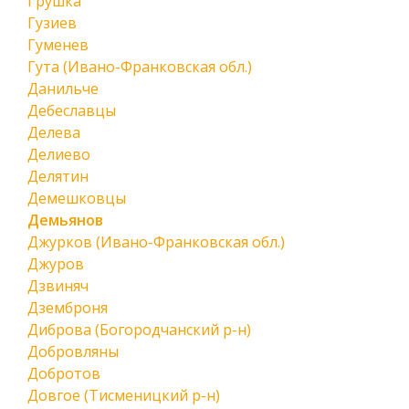
Грушка
Гузиев
Гуменев
Гута (Ивано-Франковская обл.)
Данильче
Дебеславцы
Делева
Делиево
Делятин
Демешковцы
Демьянов
Джурков (Ивано-Франковская обл.)
Джуров
Дзвиняч
Дземброня
Диброва (Богородчанский р-н)
Добровляны
Добротов
Довгое (Тисменицкий р-н)