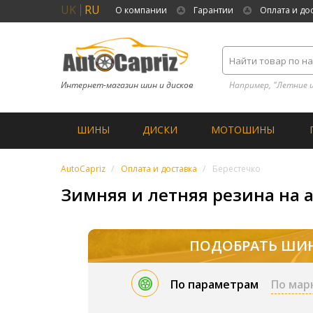
UK
RU
О компании
Гарантии
Оплата и до
Интернет-магазин шин и дисков
Например, "Летние 
ШИНЫ
ДИСКИ
МОТОШИНЫ
AutoCapriz
Оплата и доставка
Берестечко
Зимняя и летняя резина на а
ПОДОБРАТЬ ШИ
По параметрам
По мар