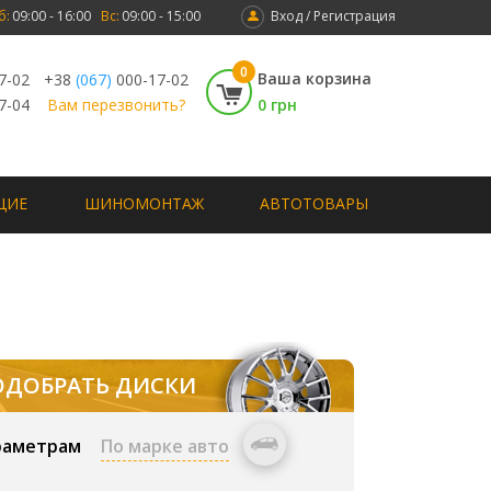
б:
09:00 - 16:00
Вс:
09:00 - 15:00
Вход / Регистрация
0
Ваша корзина
7-02
+38
(067)
000-17-02
7-04
Вам перезвонить?
0 грн
ЩИЕ
ШИНОМОНТАЖ
АВТОТОВАРЫ
ОДОБРАТЬ ДИСКИ
раметрам
По марке авто