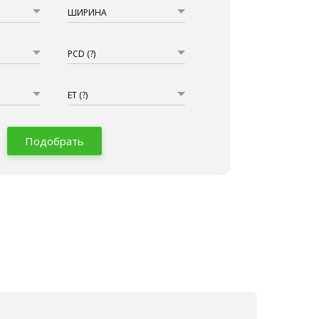
ШИРИНА
PCD
(?)
ET
(?)
Подобрать