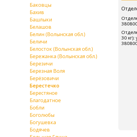
Баковцы
Отдел
Бахив
Отделе
Башлыки
38080
Белашов
Отделе
Белин (Волынская обл.)
30 кг):
Беличи
38080
Белосток (Волынская обл.)
Бережанка (Волынская обл.)
Березичи
Березная Воля
Берёзовичи
Берестечко
Берестяное
Благодатное
Бобли
Боголюбы
Богушевка
Бодячев