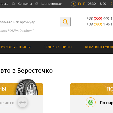
ставка
Контакты
Шиномонтаж
Пн-Пт:
08:30 - 18:00
С
+38
(050)
440-1
+38
(093)
170-1
шины ROSAVA QuaRtum”
ГРУЗОВЫЕ ШИНЫ
СЕЛЬХОЗ ШИНЫ
КОМПЛЕКТУЮ
вто в Берестечко
НЫ
П
ке авто
По па