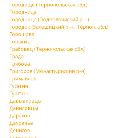
Городище (Тернопольская обл.)
Городница
Городница (Подволочиский р-н)
Городок (Залещицкий р-н., Терноп. обл.),
Горошова
Горынка
Грабовец (Тернопольская обл.)
Града
Грибова
Григоров (Монастыриский р-н)
Гримайлов
Гусятин
Гуштын
Давыдковцы
Даниловцы
Дарахов
Двуречье
Денисов
Дереневка