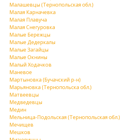
Малашевцы (Тернопольская обл.)
Малая Карначевка
Малая Плавуча
Малая Снегуровка
Малые Бережцы
Малые Дедеркалы
Малые Загайцы
Малые Окнины
Малый Ходачков
Маневое
Мартыновка (Бучачский р-н)
Марьяновка (Тернопольска обл.)
Матвеевцы
Медведевцы
Медин
Мельница-Подольская (Тернопольская обл.)
Мечищев
Мешков
Мизюринцы