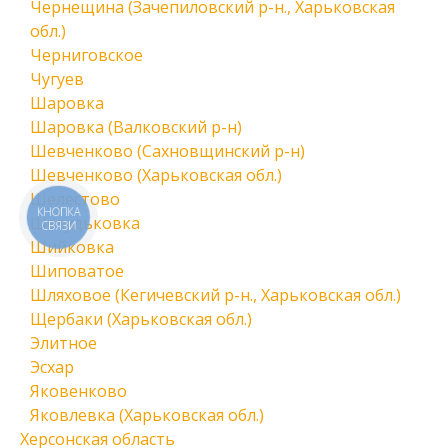
Чернещина (Зачепиловский р-н., Харьковская
обл.)
Черниговское
Чугуев
Шаровка
Шаровка (Валковский р-н)
Шевченково (Сахновщинский р-н)
Шевченково (Харьковская обл.)
Шелестово
КНОПКА
Шелудьковка
СВЯЗИ
Шийковка
Шиповатое
Шляховое (Кегичевский р-н., Харьковская обл.)
Щербаки (Харьковская обл.)
Элитное
Эсхар
Яковенково
Яковлевка (Харьковская обл.)
Херсонская область