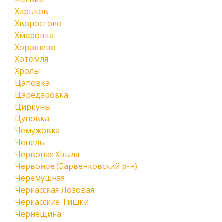
Харьков
Хворостово
Хмаровка
Хорошево
Хотомля
Хролы
Цаповка
Царедаровка
Циркуны
Цуповка
Чемужовка
Чепель
Червоная Хвыля
Червоное (Барвенковский р-н)
Черемушная
Черкасская Лозовая
Черкасские Тишки
Чернещина