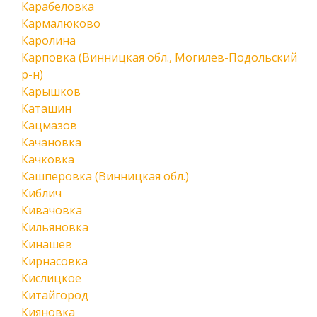
Карабеловка
Кармалюково
Каролина
Карповка (Винницкая обл., Могилев-Подольский
р-н)
Карышков
Каташин
Кацмазов
Качановка
Качковка
Кашперовка (Винницкая обл.)
Киблич
Кивачовка
Кильяновка
Кинашев
Кирнасовка
Кислицкое
Китайгород
Кияновка