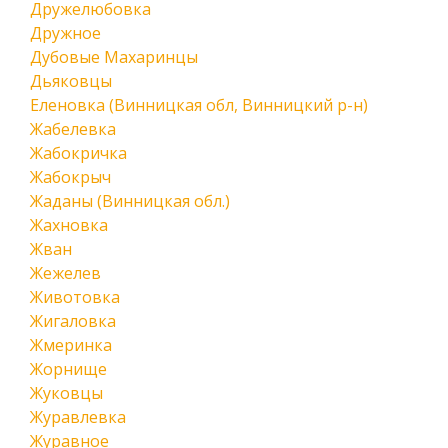
Дружелюбовка
Дружное
Дубовые Махаринцы
Дьяковцы
Еленовка (Винницкая обл, Винницкий р-н)
Жабелевка
Жабокричка
Жабокрыч
Жаданы (Винницкая обл.)
Жахновка
Жван
Жежелев
Животовка
Жигаловка
Жмеринка
Жорнище
Жуковцы
Журавлевка
Журавное