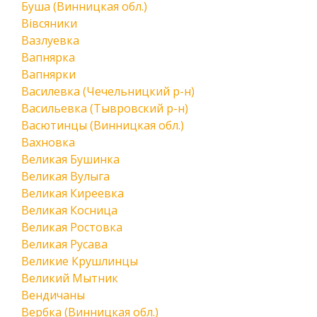
Буша (Винницкая обл.)
Вівсяники
Вазлуевка
Вапнярка
Вапнярки
Василевка (Чечельницкий р-н)
Васильевка (Тывровский р-н)
Васютинцы (Винницкая обл.)
Вахновка
Великая Бушинка
Великая Вулыга
Великая Киреевка
Великая Косница
Великая Ростовка
Великая Русава
Великие Крушлинцы
Великий Мытник
Вендичаны
Вербка (Винницкая обл.)