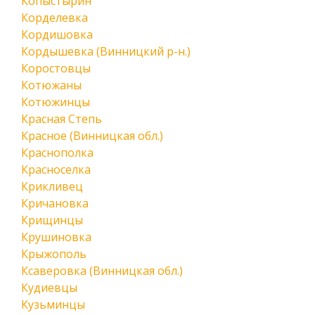
Копыстырин
Корделевка
Кордишовка
Кордышевка (Винницкий р-н.)
Коростовцы
Котюжаны
Котюжинцы
Красная Степь
Красное (Винницкая обл.)
Краснополка
Красноселка
Крикливец
Кричановка
Крищинцы
Крушиновка
Крыжополь
Ксаверовка (Винницкая обл.)
Кудиевцы
Кузьминцы