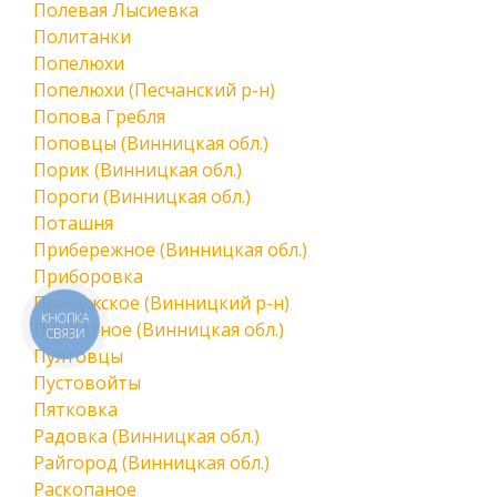
Полевая Лысиевка
Политанки
Попелюхи
Попелюхи (Песчанский р-н)
Попова Гребля
Поповцы (Винницкая обл.)
Порик (Винницкая обл.)
Пороги (Винницкая обл.)
Поташня
Прибережное (Винницкая обл.)
Приборовка
Прибужское (Винницкий р-н)
КНОПКА
Приветное (Винницкая обл.)
СВЯЗИ
Пултовцы
Пустовойты
Пятковка
Радовка (Винницкая обл.)
Райгород (Винницкая обл.)
Раскопаное