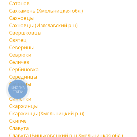
Сатанов
Сахкамень (Хмельницкая обл.)
Сахновцы
Сахновцы (Изяславский р-н)
Свершковцы
Святец
Северины
Севрюки
Селичев
Сербиновка
Серединцы
Сечинцы
КНОПКА
Сивки
СВЯЗИ
Синютки
Скаржинцы
Скаржинцы (Хмельницкий р-н)
Скипче
Славута
Славута (Виньковецкий р-н,Хмельницкая обл.)