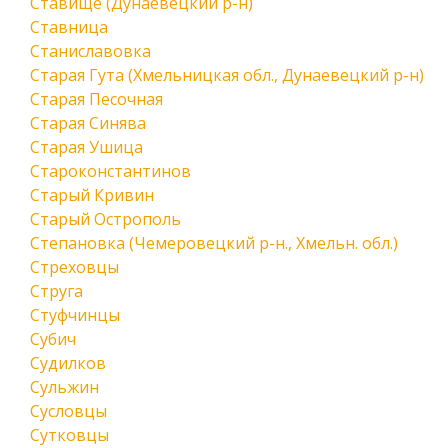
Ставище (Дунаевецкий р-н)
Ставница
Станиславовка
Старая Гута (Хмельницкая обл., Дунаевецкий р-н)
Старая Песочная
Старая Синява
Старая Ушица
Староконстантинов
Старый Кривин
Старый Острополь
Степановка (Чемеровецкий р-н., Хмельн. обл.)
Стреховцы
Струга
Стуфчинцы
Субич
Судилков
Сульжин
Сусловцы
Сутковцы