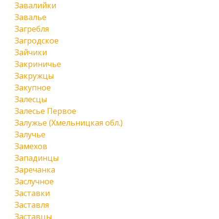
Завалийки
Завалье
Загребля
Загродское
Зайчики
Закриничье
Закружцы
Закупное
Залесцы
Залесье Первое
Залужье (Хмельницкая обл.)
Залучье
Замехов
Западинцы
Заречанка
Заслучное
Заставки
Заставля
Заставцы