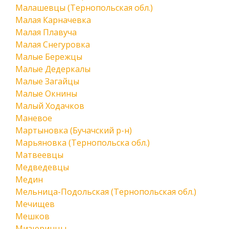
Малашевцы (Тернопольская обл.)
Малая Карначевка
Малая Плавуча
Малая Снегуровка
Малые Бережцы
Малые Дедеркалы
Малые Загайцы
Малые Окнины
Малый Ходачков
Маневое
Мартыновка (Бучачский р-н)
Марьяновка (Тернопольска обл.)
Матвеевцы
Медведевцы
Медин
Мельница-Подольская (Тернопольская обл.)
Мечищев
Мешков
Мизюринцы