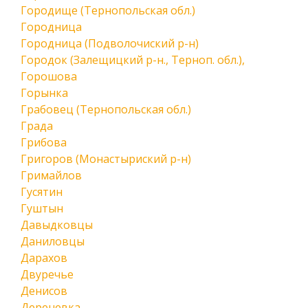
Городище (Тернопольская обл.)
Городница
Городница (Подволочиский р-н)
Городок (Залещицкий р-н., Терноп. обл.),
Горошова
Горынка
Грабовец (Тернопольская обл.)
Града
Грибова
Григоров (Монастыриский р-н)
Гримайлов
Гусятин
Гуштын
Давыдковцы
Даниловцы
Дарахов
Двуречье
Денисов
Дереневка