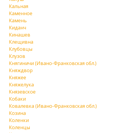
Кальная
Каменное
Камень
Киданч
Кинашев
Клещивна
Клубовцы
Клузов
Княгиничи (Ивано-Франковская обл.)
Княждвор
Княжее
Княжелука
Князевское
Кобаки
Ковалевка (Ивано-Франковская обл.)
Козина
Коленки
Коленцы