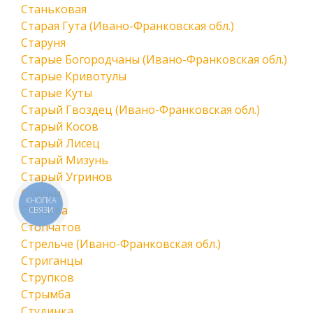
Станьковая
Старая Гута (Ивано-Франковская обл.)
Старуня
Старые Богородчаны (Ивано-Франковская обл.)
Старые Кривотулы
Старые Куты
Старый Гвоздец (Ивано-Франковская обл.)
Старый Косов
Старый Лисец
Старый Мизунь
Старый Угринов
Стебни
КНОПКА
Стецева
СВЯЗИ
Стопчатов
Стрельче (Ивано-Франковская обл.)
Стриганцы
Струпков
Стрымба
Студинка