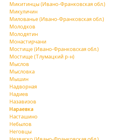
Микитинцы (Ивано-Франковская обл.)
Микуличин
Милованье (Ивано-Франковская обл.)
Молодков
Молодятин
Монастирчани
Мостище (Ивано-Франковская обл.)
Мостище (Тлумацкий р-н)
Мыслов
Мысловка
Мышин
Надворная
Надиев
Назавизов
Нараевка
Насташино
Небылов
Неговцы
Незвиско (Ивано-Франковская обл.)