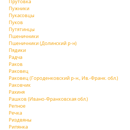
Прутовка
Пужники
Пукасовцы
Пуков
Путятинцы
Пшеничники
Пшеничники (Долинский р-н)
Пядики
Радча
Раков
Раковец
Раковец (Городенковский р-н., Ив.-Франк. обл.)
Раковчик
Рахиня
Рашков (Ивано-Франковская обл.)
Репное
Речка
Риздвяны
Рипянка