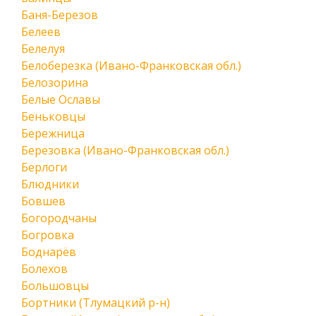
Баня-Березов
Белеев
Белелуя
Белоберезка (Ивано-Франковская обл.)
Белозорина
Белые Ославы
Беньковцы
Бережница
Березовка (Ивано-Франковская обл.)
Берлоги
Блюдники
Бовшев
Богородчаны
Богровка
Боднарёв
Болехов
Большовцы
Бортники (Тлумацкий р-н)