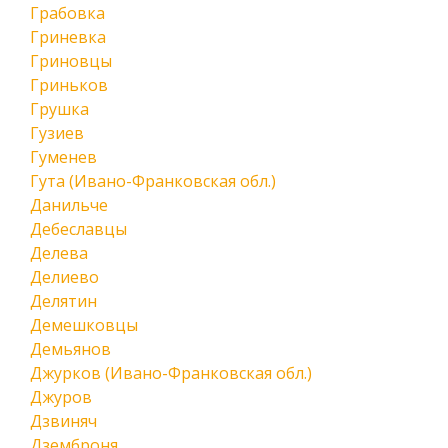
Грабовка
Гриневка
Гриновцы
Гриньков
Грушка
Гузиев
Гуменев
Гута (Ивано-Франковская обл.)
Данильче
Дебеславцы
Делева
Делиево
Делятин
Демешковцы
Демьянов
Джурков (Ивано-Франковская обл.)
Джуров
Дзвиняч
Дземброня