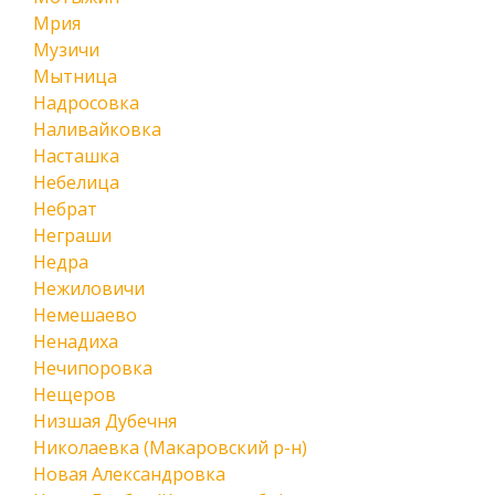
Мрия
Музичи
Мытница
Надросовка
Наливайковка
Насташка
Небелица
Небрат
Неграши
Недра
Нежиловичи
Немешаево
Ненадиха
Нечипоровка
Нещеров
Низшая Дубечня
Николаевка (Макаровский р-н)
Новая Александровка