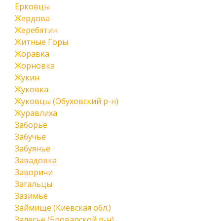
Ерковцы
Жердова
Жеребятин
Житные Горы
Жоравка
Жорновка
Жукин
Жуковка
Жуковцы (Обуховский р-н)
Журавлиха
Заборье
Забучье
Забуянье
Завадовка
Заворичи
Загальцы
Зазимье
Займище (Киевская обл.)
Залесье (Броварской р-н)