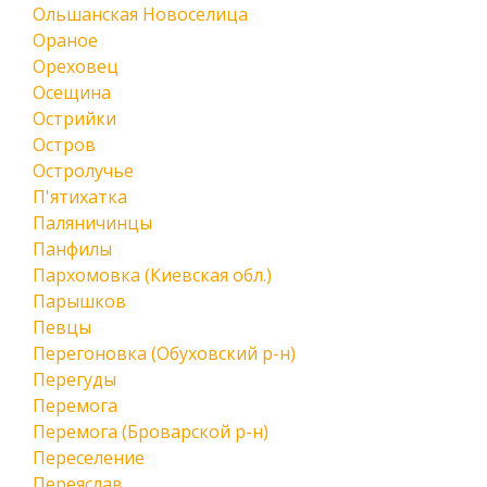
Ольшанская Новоселица
Ораное
Ореховец
Осещина
Острийки
Остров
Остролучье
П'ятихатка
Паляничинцы
Панфилы
Пархомовка (Киевская обл.)
Парышков
Певцы
Перегоновка (Обуховский р-н)
Перегуды
Перемога
Перемога (Броварской р-н)
Переселение
Переяслав