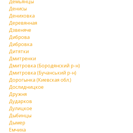
Демьянцы
Денисы
Дениховка
Деревянная
Дзвеняче
Диброва
Дибровка
Дитятки
Дмитренки
Дмитровка (Бородянский р-н)
Дмитровка (Бучанський р-н)
Дорогынка (Киевская обл.)
Дослидницкое
Дружня
Дударков
Дулицкое
Дыбинцы
Дымер
Емчиха