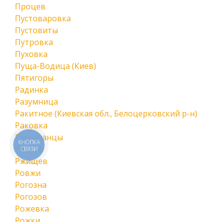
Процев
Пустоваровка
Пустовиты
Путровка
Пуховка
Пуща-Водица (Киев)
Пятигоры
Радинка
Разумница
Ракитное (Киевская обл., Белоцерковский р-н)
Раковка
Раскопанцы
КНОПКА
Ревное
СВЯЗИ
Ржищев
Ровжи
Рогозна
Рогозов
Рожевка
Рожки