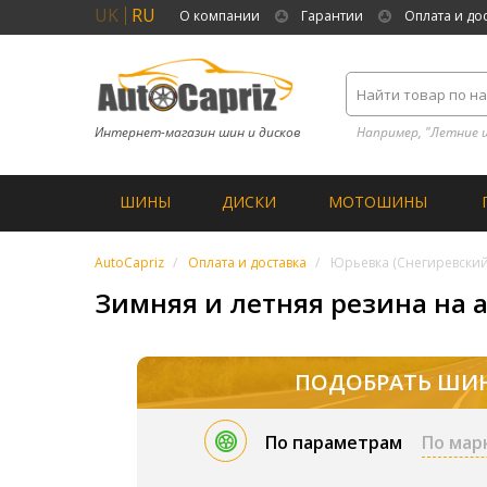
UK
RU
О компании
Гарантии
Оплата и до
Интернет-магазин шин и дисков
Например, "Летние 
ШИНЫ
ДИСКИ
МОТОШИНЫ
AutoCapriz
Оплата и доставка
Юрьевка (Снегиревский
Зимняя и летняя резина на а
ПОДОБРАТЬ ШИ
По параметрам
По мар