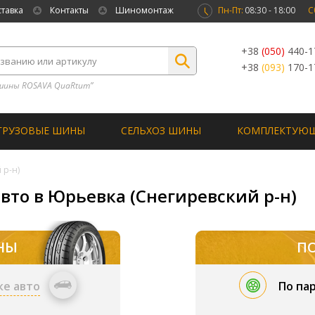
ставка
Контакты
Шиномонтаж
Пн-Пт:
08:30 - 18:00
С
+38
(050)
440-1
+38
(093)
170-1
шины ROSAVA QuaRtum”
ГРУЗОВЫЕ ШИНЫ
СЕЛЬХОЗ ШИНЫ
КОМПЛЕКТУЮ
 р-н)
вто в Юрьевка (Снегиревский р-н)
НЫ
П
ке авто
По па