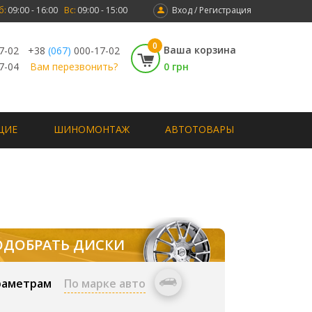
б:
09:00 - 16:00
Вс:
09:00 - 15:00
Вход / Регистрация
0
Ваша корзина
7-02
+38
(067)
000-17-02
7-04
Вам перезвонить?
0 грн
ЩИЕ
ШИНОМОНТАЖ
АВТОТОВАРЫ
ОДОБРАТЬ ДИСКИ
раметрам
По марке авто