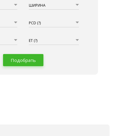
ШИРИНА
PCD
(?)
ET
(?)
Подобрать