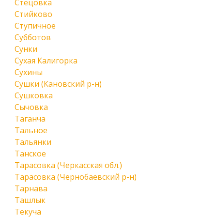
Стецовка
Стийково
Ступичное
Субботов
Сунки
Сухая Калигорка
Сухины
Сушки (Кановский р-н)
Сушковка
Сычовка
Таганча
Тальное
Тальянки
Танское
Тарасовка (Черкасская обл.)
Тарасовка (Чернобаевский р-н)
Тарнава
Ташлык
Текуча