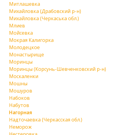
Митлашевка
Михайловка (Драбовский р-н)
Михайловка (Черкаська обл.)
Млиев
Мойсевка
Мокрая Калигорка
Молодецкое
Монастырище
Моринцы
Моринцы (Корсунь-Шевченковский р-н)
Москаленки
Мошны
Мошуров
Набоков
Набутов
Нагорная
Надточаевка (Черкасская обл.)
Неморож
Нестеровка