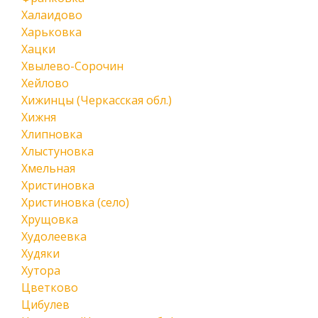
Халаидово
Харьковка
Хацки
Хвылево-Сорочин
Хейлово
Хижинцы (Черкасская обл.)
Хижня
Хлипновка
Хлыстуновка
Хмельная
Христиновка
Христиновка (село)
Хрущовка
Худолеевка
Худяки
Хутора
Цветково
Цибулев