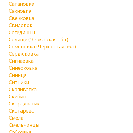
Сатановка
Сахновка
Свечковка
Свидовок
Сегединцы
Селище (Черкасская обл.)
Семёновка (Черкасская обл.)
Сердюковка
Сигнаевка
Синеоковка
Синиця
Ситники
Скаливатка
Скибин
Скородистик
Скотарево
Смела
Смельчинцы
Собковка