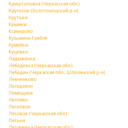
Криштоповка (Черкасская обл.)
Крупское (Золотоношский р-н)
Крутьки
Крымки
Ксаверово
Кузьмина Гребля
Кумейки
Куцовка
Ладыжинка
Лебедевка (Черкасская обл.)
Лебедин (Черкаская обл., Шполянский р-н)
Левченково
Легедзино
Лемещиха
Лепляво
Лесковое
Лесовое (Черкасская обл.)
Леськи
Летичевка (Черкасская обл.)