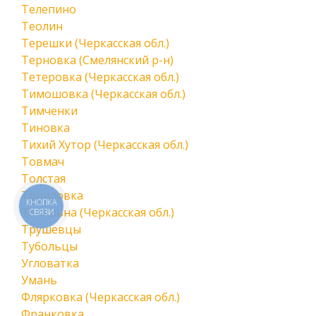
Телепино
Теолин
Терешки (Черкасская обл.)
Терновка (Смелянский р-н)
Тетеровка (Черкасская обл.)
Тимошовка (Черкасская обл.)
Тимченки
Тиновка
Тихий Хутор (Черкасская обл.)
Товмач
Толстая
Топиловка
КНОПКА
Топильна (Черкасская обл.)
СВЯЗИ
Трушевцы
Тубольцы
Угловатка
Умань
Флярковка (Черкасская обл.)
Франковка