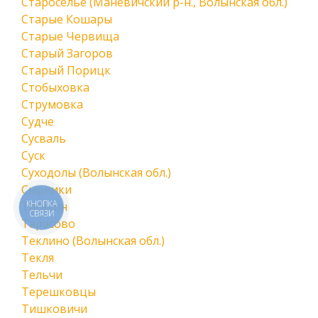
Староселье (Маневичский р-н., Волынская обл.)
Старые Кошары
Старые Червища
Старый Загоров
Старый Порицк
Стобыховка
Струмовка
Судче
Сусваль
Суск
Суходолы (Волынская обл.)
Сырники
КНОПКА
Тагачин
СВЯЗИ
Тарасово
Теклино (Волынская обл.)
Текля
Тельчи
Терешковцы
Тишковичи