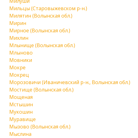
Милуши
Мильцы (Старовыжевском р-н.)
Милятин (Волынская обл.)
Мирин
Мирное (Волынская обл.)
Михлин
Млынище (Волынская обл.)
Млыново
Мовники
Мокре
Мокрец
Морозовичи (Иваничевский р-н., Волынская обл.)
Мостище (Волынская обл.)
Мощеная
Мстышин
Мукошин
Муравище
Мызово (Волынская обл.)
Мыслина