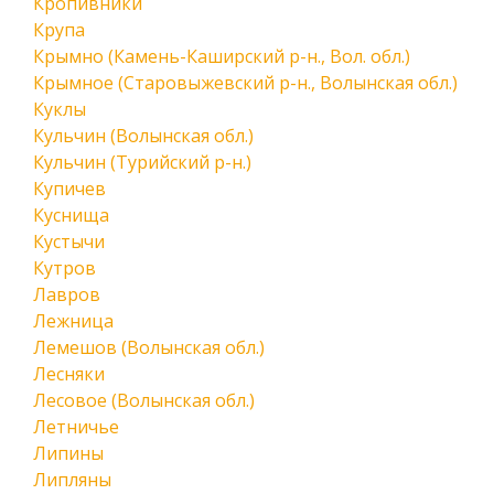
Кропивники
Крупа
Крымно (Камень-Каширский р-н., Вол. обл.)
Крымное (Старовыжевский р-н., Волынская обл.)
Куклы
Кульчин (Волынская обл.)
Кульчин (Турийский р-н.)
Купичев
Куснища
Кустычи
Кутров
Лавров
Лежница
Лемешов (Волынская обл.)
Лесняки
Лесовое (Волынская обл.)
Летничье
Липины
Липляны