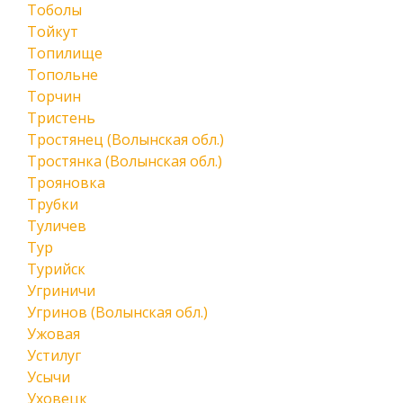
Тоболы
Тойкут
Топилище
Топольне
Торчин
Тристень
Тростянец (Волынская обл.)
Тростянка (Волынская обл.)
Трояновка
Трубки
Туличев
Тур
Турийск
Угриничи
Угринов (Волынская обл.)
Ужовая
Устилуг
Усычи
Уховецк