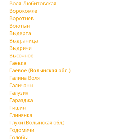
Воля-Любитовская
Ворокомле
Воротнев
Воютын
Выдерта
Выдраница
Выдричи
Высочное
Гаевка
Гаевое (Волынская обл.)
Галина Воля
Галичаны
Галузия
Гаразджа
Гишин
Глинянка
Глухи (Волынская обл.)
Годомичи
Голобы