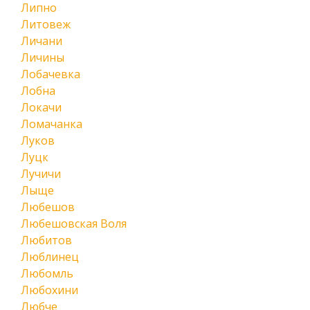
Липно
Литовеж
Личани
Личины
Лобачевка
Лобна
Локачи
Ломачанка
Луков
Луцк
Лучичи
Лыще
Любешов
Любешовская Воля
Любитов
Люблинец
Любомль
Любохини
Любче