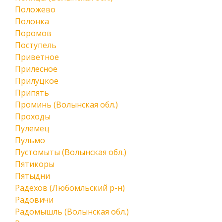
Положево
Полонка
Поромов
Поступель
Приветное
Прилесное
Прилуцкое
Припять
Проминь (Волынская обл.)
Проходы
Пулемец
Пульмо
Пустомыты (Волынская обл.)
Пятикоры
Пятыдни
Радехов (Любомльский р-н)
Радовичи
Радомышль (Волынская обл.)