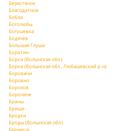
Берестяное
Благодатное
Бобли
Боголюбы
Богушевка
Бодячев
Большая Глуша
Боратин
Борки (Волынская обл.)
Борки (Волынская обл., Любашевский р-н)
Боровичи
Боровно
Борохов
Борочиче
Браны
Брище
Бродки
Броды (Волынская обл.)
Броница