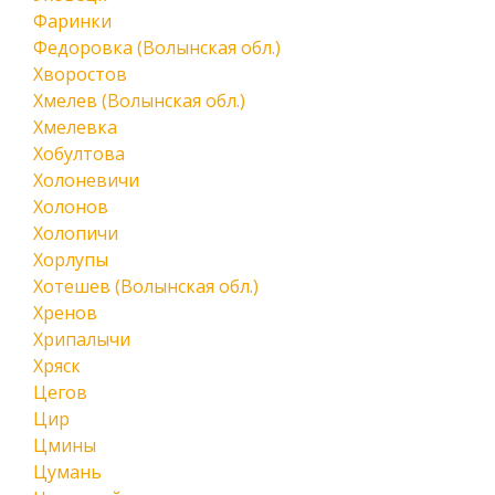
Фаринки
Федоровка (Волынская обл.)
Хворостов
Хмелев (Волынская обл.)
Хмелевка
Хобултова
Холоневичи
Холонов
Холопичи
Хорлупы
Хотешев (Волынская обл.)
Хренов
Хрипалычи
Хряск
Цегов
Цир
Цмины
Цумань