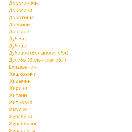
Дорогиничи
Доросини
Доротище
Древини
Дроздни
Дубечно
Дубище
Дубовое (Волынская обл.)
Дулибы (Волынская обл.)
Елизаветин
Жашковичи
Жидычин
Жиричи
Житани
Житновка
Жмудче
Журавичи
Журавлиное
Журавники