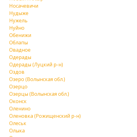
Носачевичи
Нудыже
Нужель
Нуйно
Обенижи
Облапы
Овадное
Одерады
Одерады (Луцкий р-н)
Оздов
Озеро (Волынская обл.)
Озерцо
Озерцы (Волынская обл.)
Оконск
Оленино
Оленовка (Рожищенский р-н)
Олеськ
Олыка