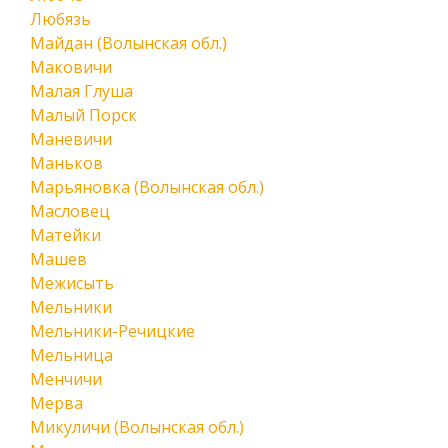
Любязь
Майдан (Волынская обл.)
Маковичи
Малая Глуша
Малый Порск
Маневичи
Маньков
Марьяновка (Волынская обл.)
Масловец
Матейки
Машев
Межисыть
Мельники
Мельники-Речицкие
Мельница
Менчичи
Мерва
Микуличи (Волынская обл.)