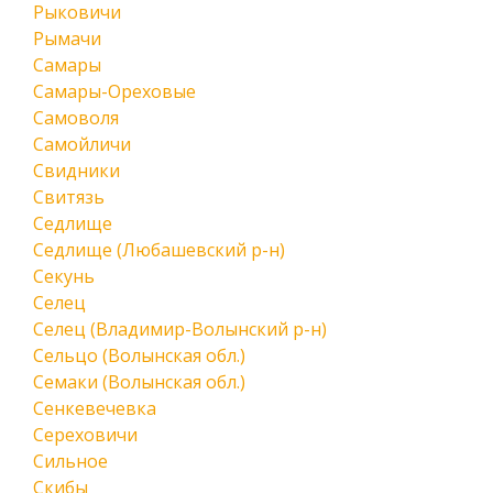
Рыковичи
Рымачи
Самары
Самары-Ореховые
Самоволя
Самойличи
Свидники
Свитязь
Седлище
Седлище (Любашевский р-н)
Секунь
Селец
Селец (Владимир-Волынский р-н)
Сельцо (Волынская обл.)
Семаки (Волынская обл.)
Сенкевечевка
Сереховичи
Сильное
Скибы