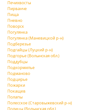
Печихвосты
Пирванче
Пища
Пневно
Поворск
Погулянка
Погулянка (Маневицкой р-н)
Подберезье
Подгайцы (Луцкий р-н)
Подгорье (Волынская обл.)
Поддубцы
Подкормилье
Подманово
Подцирье
Пожарки
Покащев
Полапы
Полесское (Старовыжевский р-н)
Полицы (Волынская обл.)