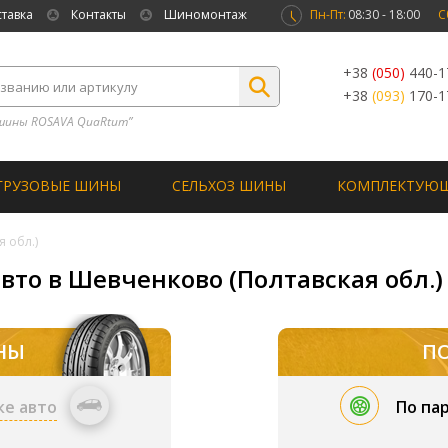
ставка
Контакты
Шиномонтаж
Пн-Пт:
08:30 - 18:00
С
+38
(050)
440-1
+38
(093)
170-1
шины ROSAVA QuaRtum”
ГРУЗОВЫЕ ШИНЫ
СЕЛЬХОЗ ШИНЫ
КОМПЛЕКТУЮ
 обл.)
вто в Шевченково (Полтавская обл.)
НЫ
П
ке авто
По па