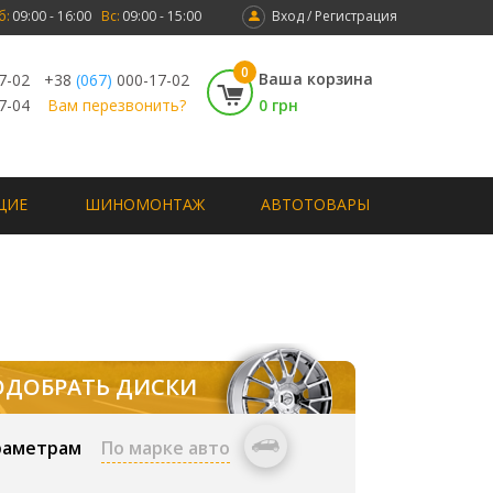
б:
09:00 - 16:00
Вс:
09:00 - 15:00
Вход / Регистрация
0
Ваша корзина
7-02
+38
(067)
000-17-02
7-04
Вам перезвонить?
0 грн
ЩИЕ
ШИНОМОНТАЖ
АВТОТОВАРЫ
ОДОБРАТЬ ДИСКИ
раметрам
По марке авто