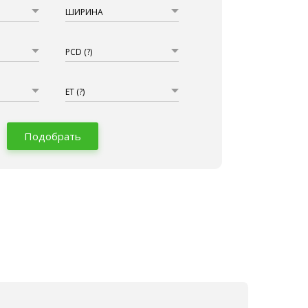
ШИРИНА
PCD
(?)
ET
(?)
Подобрать