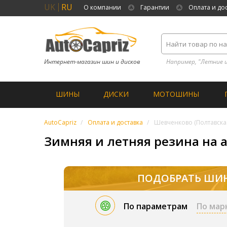
UK
RU
О компании
Гарантии
Оплата и до
Интернет-магазин шин и дисков
Например, "Летние 
ШИНЫ
ДИСКИ
МОТОШИНЫ
AutoCapriz
Оплата и доставка
Шевченково (Полтавская
Зимняя и летняя резина на а
ПОДОБРАТЬ ШИ
По параметрам
По мар